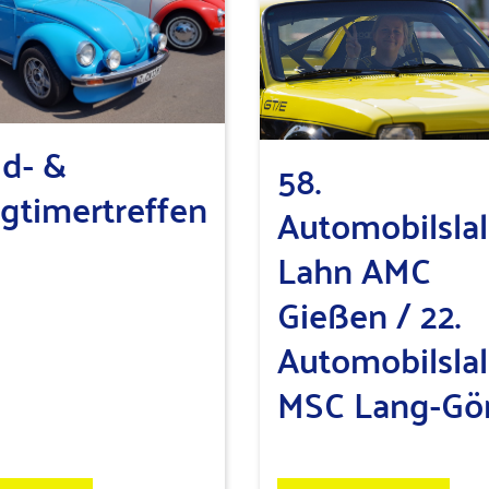
ld- &
58.
gtimertreffen
Automobilsla
Lahn AMC
Gießen / 22.
Automobilsla
MSC Lang-Gö