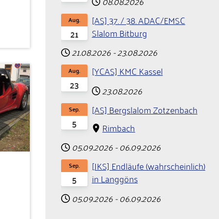
08.08.2026
[AS] 37. / 38. ADAC/EMSC
Aug.
Slalom Bitburg
21
21.08.2026
-
23.08.2026
[YCAS] KMC Kassel
Aug.
23
23.08.2026
[AS] Bergslalom Zotzenbach
Sep.
5
Rimbach
05.09.2026
-
06.09.2026
[JKS] Endläufe (wahrscheinlich)
Sep.
in Langgöns
5
05.09.2026
-
06.09.2026