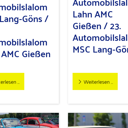
Automobilsla
mobilslalom
Lahn AMC
Lang-Göns /
Gießen / 23.
Automobilsla
mobilslalom
MSC Lang-Gö
 AMC Gießen
erlesen …
Weiterlesen …