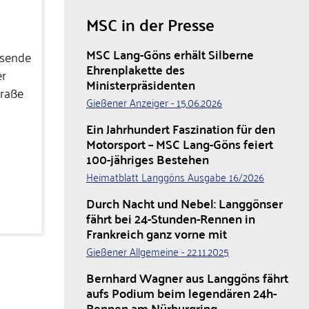
MSC in der Presse
MSC Lang-Göns erhält Silberne
usende
Ehrenplakette des
er
Ministerpräsidenten
traße
Gießener Anzeiger - 15.06.2026
Ein Jahrhundert Faszination für den
Motorsport – MSC Lang-Göns feiert
100-jähriges Bestehen
Heimatblatt Langgöns Ausgabe 16/2026
Durch Nacht und Nebel: Langgönser
fährt bei 24-Stunden-Rennen in
Frankreich ganz vorne mit
Gießener Allgemeine - 22.11.2025
Bernhard Wagner aus Langgöns fährt
aufs Podium beim legendären 24h-
Rennen am Nürburgring