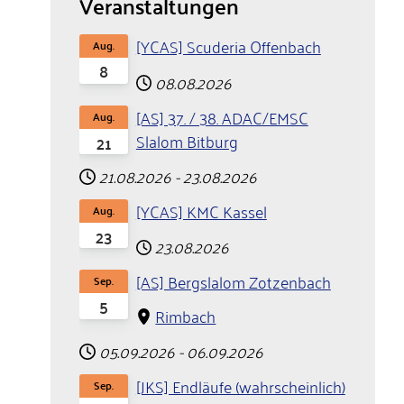
Veranstaltungen
[YCAS] Scuderia Offenbach
Aug.
8
08.08.2026
[AS] 37. / 38. ADAC/EMSC
Aug.
Slalom Bitburg
21
21.08.2026
-
23.08.2026
[YCAS] KMC Kassel
Aug.
23
23.08.2026
[AS] Bergslalom Zotzenbach
Sep.
5
Rimbach
05.09.2026
-
06.09.2026
[JKS] Endläufe (wahrscheinlich)
Sep.