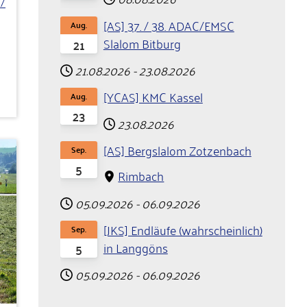
/
[AS] 37. / 38. ADAC/EMSC
Aug.
Slalom Bitburg
21
21.08.2026
-
23.08.2026
[YCAS] KMC Kassel
Aug.
23
23.08.2026
[AS] Bergslalom Zotzenbach
Sep.
5
Rimbach
05.09.2026
-
06.09.2026
[JKS] Endläufe (wahrscheinlich)
Sep.
in Langgöns
5
05.09.2026
-
06.09.2026