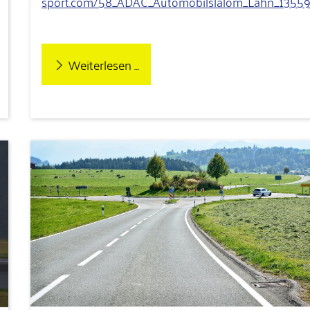
sport.com/58_ADAC_Automobilslalom_Lahn_13559
Weiterlesen …