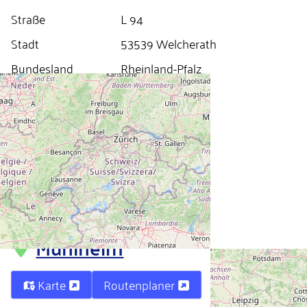
Straße
L 94
Stadt
53539 Welcherath
Bundesland
Rheinland-Pfalz
Land
Deutschland
Reinheim
Karte
Routenplaner
Bundesland
Hessen
Land
Deutschland
Mühlheim
Karte
Routenplaner