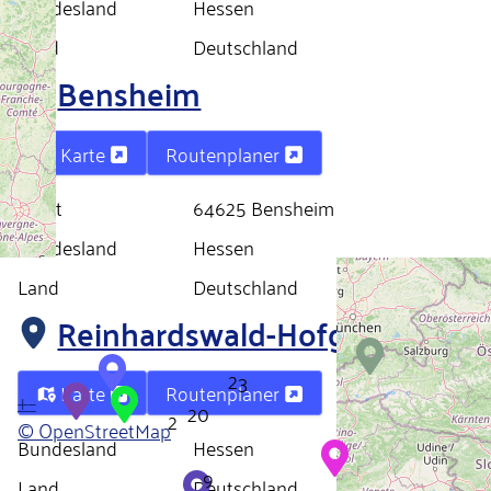
Bundesland
Hessen
Land
Deutschland
Bensheim
Karte
Routenplaner
Stadt
64625 Bensheim
Bundesland
Hessen
Land
Deutschland
Reinhardswald-Hofgeismar
2
3
Karte
Routenplaner
+
−
20
2
© OpenStreetMap
Bundesland
Hessen
9
Land
Deutschland