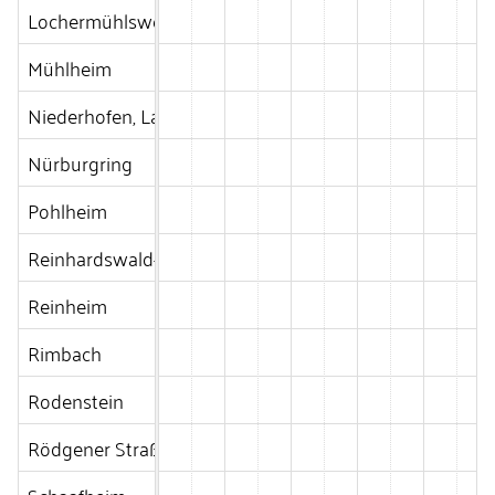
Lochermühlsweg 30, Langgöns
Mühlheim
Niederhofen, Langgöns
Nürburgring
Pohlheim
Reinhardswald-Hofgeismar
Reinheim
Rimbach
Rodenstein
Rödgener Straße, Gießen