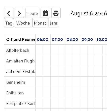
August 6 2026
Heute
Tag
Woche
Monat
Jahr
00
Ort und Räume
04:00
05:00
06:00
07:00
08:00
09:00
10:00
Affolterbach
Am alten Flughafen, Gießen
auf dem Festplatz Langgöns / Kartgarage
Bensheim
Ehlhalten
Festplatz / Kartgarage