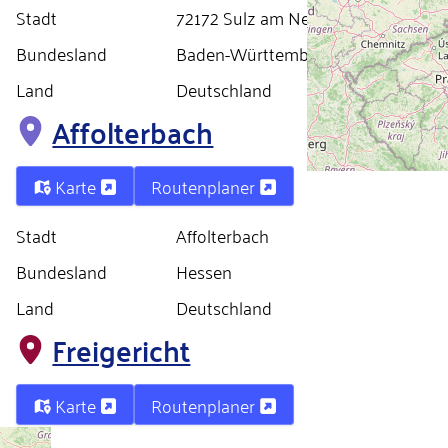
Stadt
72172 Sulz am Neckar
Bundesland
Baden-Württemberg
Land
Deutschland
Affolterbach
Karte
Routenplaner
Stadt
Affolterbach
Bundesland
Hessen
Land
Deutschland
Freigericht
Karte
Routenplaner